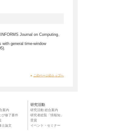
em, INFORMS Journal on Computing、
ms with general time-window
5).
このページのトップへ
研究活動
合案内
研究活動 総合案内
よび修了要件
研究者総覧「情報知」
覧
受賞
修士論文
イベント・セミナー