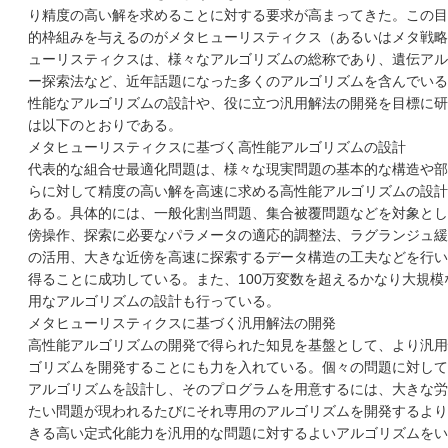
り精度の高い解を求めることに対する要求が高まってきた。この目
的枠組みを与えるのがメタヒューリスティクス（あるいはメタ戦略
ューリスティクスは、様々なアルゴリズムの総称であり、遺伝アル
ー探索法など、近年話題になった多くのアルゴリズムを含んでいる
性能なアルゴリズムの設計や、役に立つ汎用解法の開発を目標に研
は以下のとおりである。
メタヒューリスティクスに基づく高性能アルゴリズムの設計
代表的な組合せ最適化問題は、様々な現実問題の基本的な構造や部
らに対して精度の高い解を高速に求める高性能アルゴリズムの設計
ある。具体的には、一般化割当問題、集合被覆問題などを対象とし
傍操作、探索に必要なパラメータの適応的調整法、ラグランジュ緩
の活用、大きな近傍を高速に探索するデータ構造の工夫などを行い
得ることに成功している。また、100万変数を超えるかなり大規
用なアルゴリズムの設計も行っている。
メタヒューリスティクスに基づく汎用解法の開発
高性能アルゴリズムの開発で得られた知見を基盤として、より汎用
ゴリズムを開発することにも力を入れている。個々の問題に対して
アルゴリズムを設計し、そのプログラムを用意するには、大きな労
たい問題が現われるたびにそれ専用のアルゴリズムを開発するより
きる高い定式化能力を汎用的な問題に対するよいアルゴリズムをい