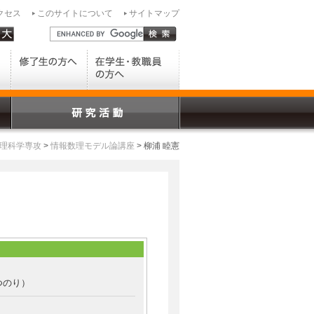
クセス
このサイトについて
サイトマップ
理科学専攻
>
情報数理モデル論講座
> 柳浦 睦憲
つのり）