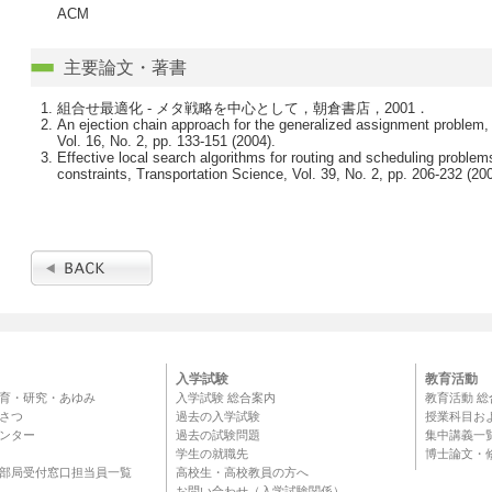
ACM
主要論文・著書
組合せ最適化 - メタ戦略を中心として，朝倉書店，2001．
An ejection chain approach for the generalized assignment probl
Vol. 16, No. 2, pp. 133-151 (2004).
Effective local search algorithms for routing and scheduling proble
constraints, Transportation Science, Vol. 39, No. 2, pp. 206-232 (200
入学試験
教育活動
育・研究・あゆみ
入学試験 総合案内
教育活動 総
さつ
過去の入学試験
授業科目お
ンター
過去の試験問題
集中講義一
学生の就職先
博士論文・
部局受付窓口担当員一覧
高校生・高校教員の方へ
お問い合わせ（入学試験関係）