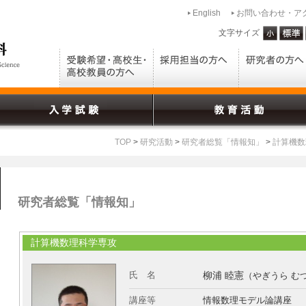
English
お問い合わせ・ア
文字サイズ
TOP
>
研究活動
>
研究者総覧「情報知」
>
計算機数
研究者総覧「情報知」
計算機数理科学専攻
氏 名
柳浦 睦憲
（やぎうら む
講座等
情報数理モデル論講座