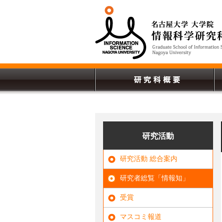
研究活動
研究活動 総合案内
研究者総覧「情報知」
受賞
マスコミ報道